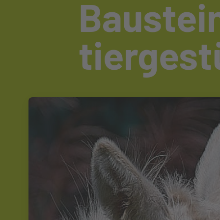
Baustei
tiergest