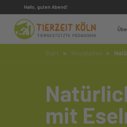
Hallo, guten Abend!
Übe
Start
Neuigkeiten
Natür
Natürli
mit Esel