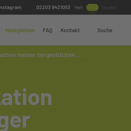
Instagram
02203 9421053
Hell
Dunkel
Neuigkeiten
FAQ
Kontakt
Suche
in meiner tiergestützten Arbeit
ation
iger