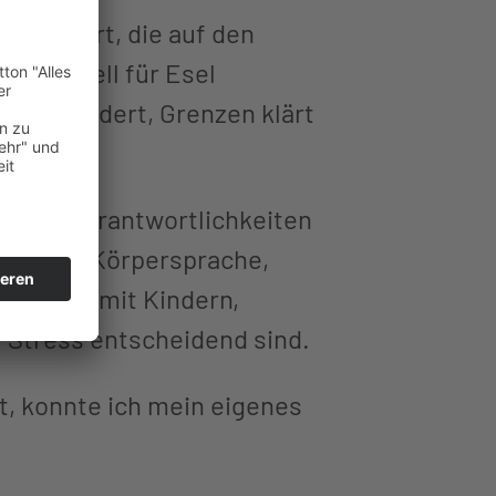
bsolviert, die auf den
– speziell für Esel
auen fördert, Grenzen klärt
pien, Verantwortlichkeiten
ig klare Körpersprache,
r Arbeit mit Kindern,
 Stress entscheidend sind.
t, konnte ich mein eigenes