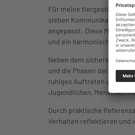
Für meine tiergestützte Arb
sieben Kommunikationsspiel
angepasst. Diese Methode s
und ein harmonisches Mitei
Neben dem sicheren Umgang 
und die Phasen der Bestimmt
ruhiges Auftreten und gutes
Jugendlichen, Menschen mi
Durch praktische Referenza
Verhalten reflektieren und 