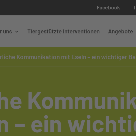
Facebook
r uns
Tiergestützte Interventionen
Angebote
liche Kommunikation mit Eseln – ein wichtiger Bauste
che Kommunik
n – ein wicht