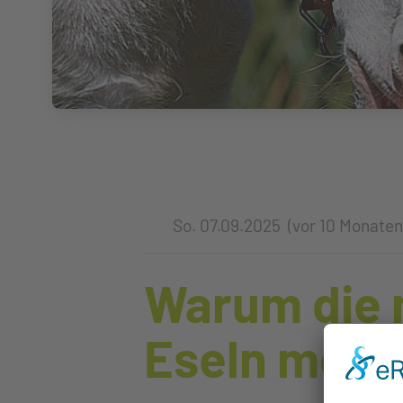
So. 07.09.2025 (vor 10 Monaten
Warum die 
Eseln meine