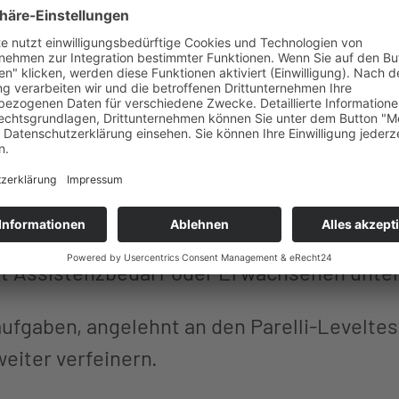
eit habe ich eine besondere Weiterbildung a
en des natürlichen Horsemanships basiert 
chafft eine gemeinsame Sprache, die Vertr
nander ermöglicht.
mit Hilfsmitteln standen Verhaltensprinzi
heit im Fokus. Ich habe gelernt, wie wicht
 Timing sind – Fähigkeiten, die gerade in de
t Assistenzbedarf oder Erwachsenen unter
ufgaben, angelehnt an den Parelli-Leveltes
weiter verfeinern.