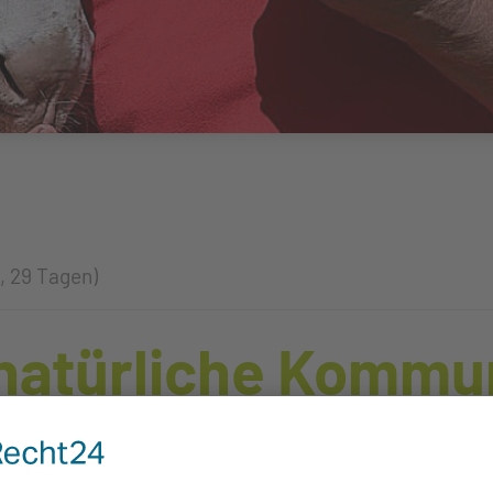
, 29 Tagen)
natürliche Kommun
 tiergestützte Arb