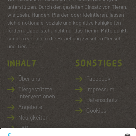
unterstützen. Durch den gezielten Einsatz von Tieren,
wie Eseln, Hunden, Pferden oder Kleintieren, lassen
sich emotionale, soziale und kognitive Fähigkeiten
fördern. Dabei steht nicht nur das Tier im Mittelpunkt,
sondern vor allem die Beziehung zwischen Mensch
und Tier.
Inhalt
Sonstiges
Über uns
Facebook
Tiergestützte
Impressum
Interventionen
Datenschutz
Angebote
Cookies
Neuigkeiten
FAQ