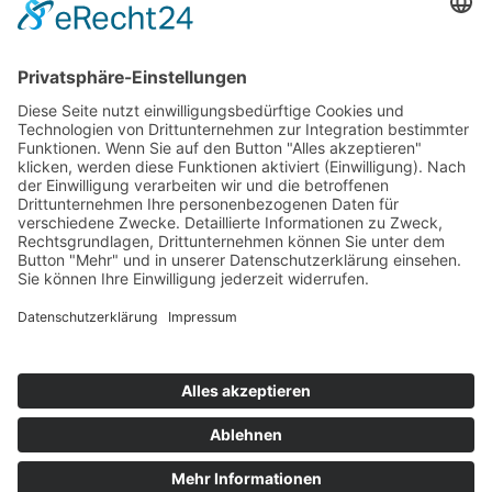
Kontakt
Holger Peters ist Mitglied im
Bundesverband Tiergestützte
Intervention e.V. (BTI)
© 2026 | Webdesign & Programmierung
GBD.DESIGN