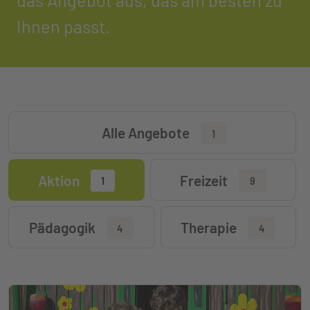
das Angebot aus, das am besten zu
Ihnen passt.
Alle Angebote
1
Aktion
Freizeit
1
9
Pädagogik
Therapie
4
4