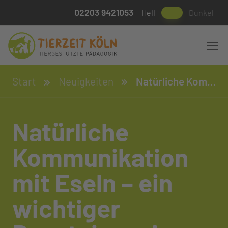
02203 9421053
Hell
Dunkel
Start
Neuigkeiten
Natürliche Kommunikation mit Eseln – ein wichtiger Baustein meiner tiergestützten Arbeit
Natürliche
Kommunikation
mit Eseln – ein
wichtiger