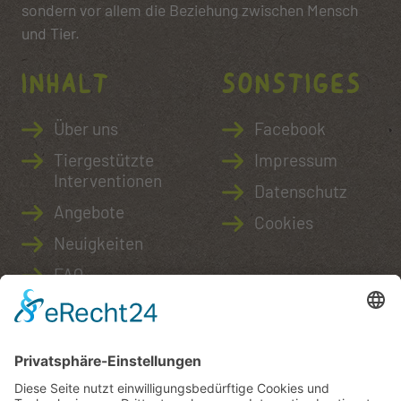
sondern vor allem die Beziehung zwischen Mensch
und Tier.
Inhalt
Sonstiges
Über uns
Facebook
Tiergestützte
Impressum
Interventionen
Datenschutz
Angebote
Cookies
Neuigkeiten
FAQ
Kontakt